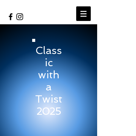
Class
ic
with
a
Twist
2025