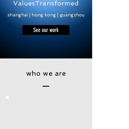
ValuesTransformed
shanghai | hong kong | guangzhou
See our work
who we are